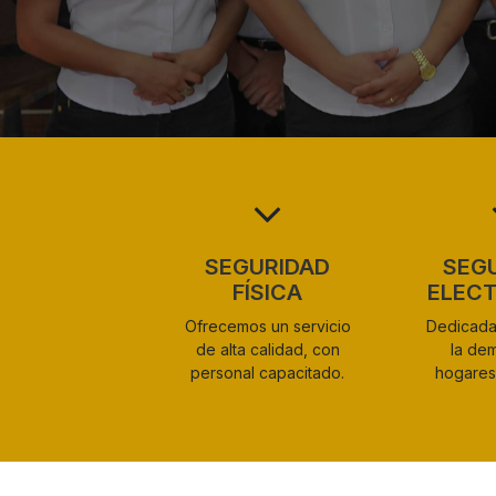
SEGURIDAD
SEG
FÍSICA
ELEC
Ofrecemos un servicio
Dedicada 
de alta calidad, con
la de
personal capacitado.
hogares