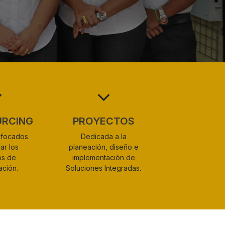
RCING
PROYECTOS
nfocados
Dedicada a la
ar los
planeación, diseño e
os de
implementación de
ación.
Soluciones Integradas.