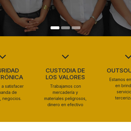
URIDAD
CUSTODIA DE
OUTSOU
TRÓNICA
LOS VALORES
Estamos e
en brind
a satisfacer
Trabajamos con
servici
manda de
mercadería y
terceriz
, negocios.
materiales peligrosos,
dinero en efectivo